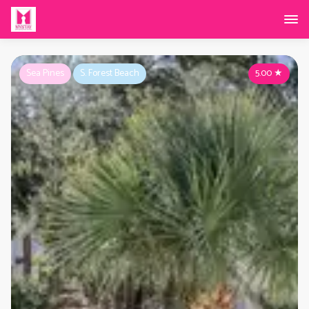
Sea Pines
S. Forest Beach
5.00
★