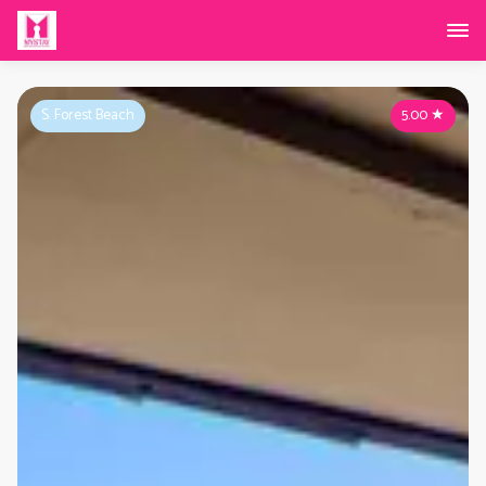
S. Forest Beach
5.00
★