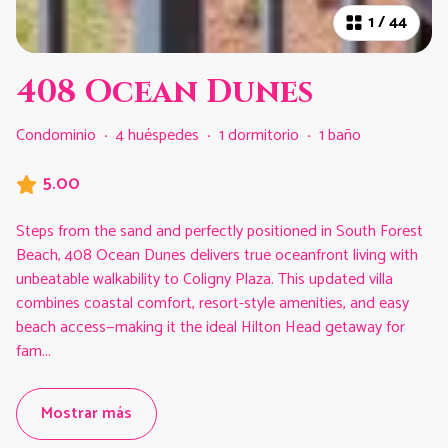
1
/
44
408 Ocean Dunes
Condominio
·
4 huéspedes
·
1 dormitorio
·
1 baño
5.00
Steps from the sand and perfectly positioned in South Forest
Beach, 408 Ocean Dunes delivers true oceanfront living with
unbeatable walkability to Coligny Plaza. This updated villa
combines coastal comfort, resort-style amenities, and easy
beach access—making it the ideal Hilton Head getaway for
fam
...
Mostrar más